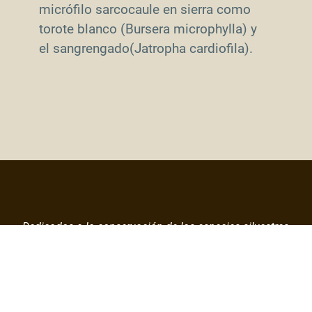
micrófilo sarcocaule en sierra como
torote blanco (Bursera microphylla) y
el sangrengado(Jatropha cardiofila).
Dedicados a la conservación de las especies silvestres
en el mundo desde 1996
CONTACTAR AHORA