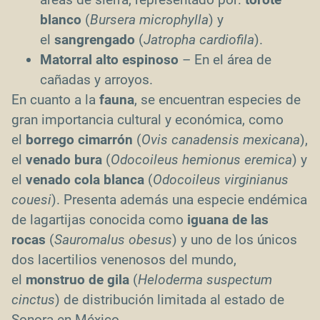
blanco
(
Bursera microphylla
) y
el
sangrengado
(
Jatropha cardiofila
).
Matorral alto espinoso
– En el área de
cañadas y arroyos.
En cuanto a la
fauna
, se encuentran especies de
gran importancia cultural y económica, como
el
borrego cimarrón
(
Ovis canadensis mexicana
),
el
venado bura
(
Odocoileus hemionus eremica
) y
el
venado cola blanca
(
Odocoileus virginianus
couesi
). Presenta además una especie endémica
de lagartijas conocida como
iguana de las
rocas
(
Sauromalus obesus
) y uno de los únicos
dos lacertilios venenosos del mundo,
el
monstruo de gila
(
Heloderma suspectum
cinctus
) de distribución limitada al estado de
Sonora en México.