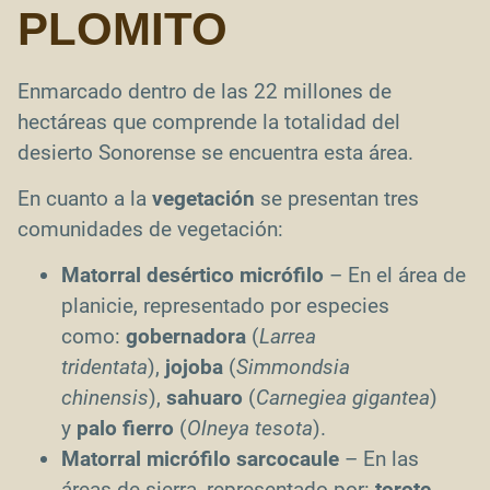
PLOMITO
Enmarcado dentro de las 22 millones de
hectáreas que comprende la totalidad del
desierto Sonorense se encuentra esta área.
En cuanto a la
vegetación
se presentan tres
comunidades de vegetación:
Matorral desértico micrófilo
– En el área de
planicie, representado por especies
como:
gobernadora
(
Larrea
tridentata
),
jojoba
(
Simmondsia
chinensis
),
sahuaro
(
Carnegiea gigantea
)
y
palo fierro
(
Olneya tesota
).
Matorral micrófilo sarcocaule
– En las
áreas de sierra, representado por:
torote