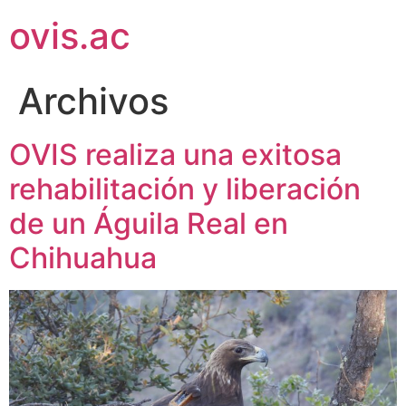
ovis.ac
Archivos
OVIS realiza una exitosa
rehabilitación y liberación
de un Águila Real en
Chihuahua