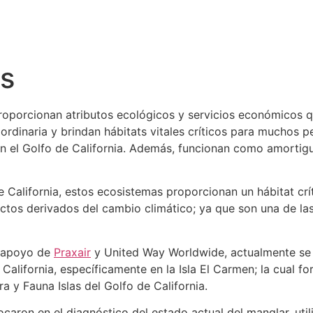
s
oporcionan atributos ecológicos y servicios económicos q
rdinaria y brindan hábitats vitales críticos para muchos p
n el Golfo de California. Además, funcionan como amortig
de California, estos ecosistemas proporcionan un hábitat cr
fectos derivados del cambio climático; ya que son una de l
l apoyo de
Praxair
y United Way Worldwide, actualmente se e
California, específicamente en la Isla El Carmen; la cual f
a y Fauna Islas del Golfo de California.
aron en el diagnóstico del estado actual del manglar, uti