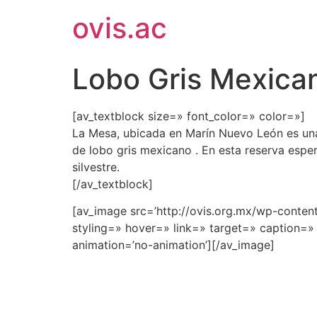
ovis.ac
Lobo Gris Mexica
[av_textblock size=» font_color=» color=»]
La Mesa, ubicada en Marín Nuevo León es una 
de lobo gris mexicano
. En esta reserva espe
silvestre.
[/av_textblock]
[av_image src=’http://ovis.org.mx/wp-conte
styling=» hover=» link=» target=» caption=» 
animation=’no-animation’][/av_image]