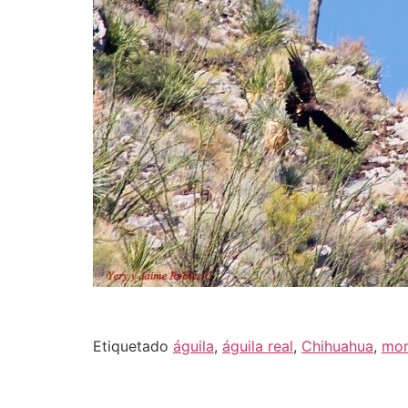
Etiquetado
águila
,
águila real
,
Chihuahua
,
mon