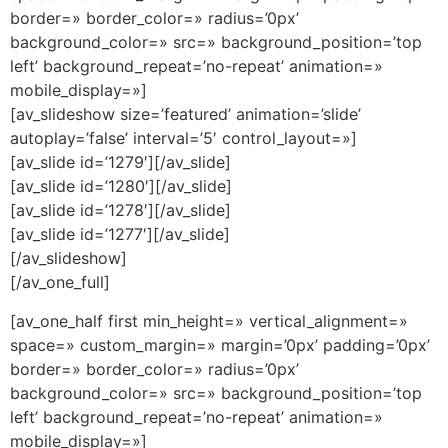
border=» border_color=» radius=’0px’
background_color=» src=» background_position=’top
left’ background_repeat=’no-repeat’ animation=»
mobile_display=»]
[av_slideshow size=’featured’ animation=’slide’
autoplay=’false’ interval=’5′ control_layout=»]
[av_slide id=’1279′][/av_slide]
[av_slide id=’1280′][/av_slide]
[av_slide id=’1278′][/av_slide]
[av_slide id=’1277′][/av_slide]
[/av_slideshow]
[/av_one_full]
[av_one_half first min_height=» vertical_alignment=»
space=» custom_margin=» margin=’0px’ padding=’0px’
border=» border_color=» radius=’0px’
background_color=» src=» background_position=’top
left’ background_repeat=’no-repeat’ animation=»
mobile_display=»]