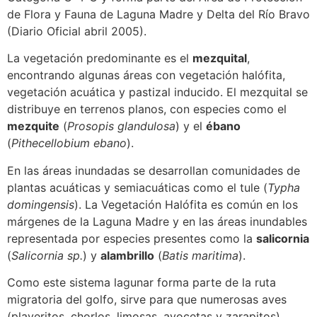
de Flora y Fauna de Laguna Madre y Delta del Río Bravo
(Diario Oficial abril 2005).
La vegetación predominante es el
mezquital
,
encontrando algunas áreas con vegetación halófita,
vegetación acuática y pastizal inducido. El mezquital se
distribuye en terrenos planos, con especies como el
mezquite
(
Prosopis glandulosa
) y el
ébano
(
Pithecellobium ebano
).
En las áreas inundadas se desarrollan comunidades de
plantas acuáticas y semiacuáticas como el tule (
Typha
domingensis
). La Vegetación Halófita es común en los
márgenes de la Laguna Madre y en las áreas inundables
representada por especies presentes como la
salicornia
(
Salicornia sp.
) y
alambrillo
(
Batis maritima
).
Como este sistema lagunar forma parte de la ruta
migratoria del golfo, sirve para que numerosas aves
(playeritos, chorlos, limosas, avocetas y zarapitos),