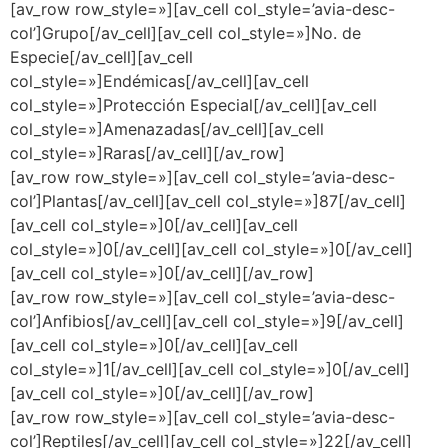
[av_row row_style=»][av_cell col_style=’avia-desc-
col’]Grupo[/av_cell][av_cell col_style=»]No. de
Especie[/av_cell][av_cell
col_style=»]Endémicas[/av_cell][av_cell
col_style=»]Protección Especial[/av_cell][av_cell
col_style=»]Amenazadas[/av_cell][av_cell
col_style=»]Raras[/av_cell][/av_row]
[av_row row_style=»][av_cell col_style=’avia-desc-
col’]Plantas[/av_cell][av_cell col_style=»]87[/av_cell]
[av_cell col_style=»]0[/av_cell][av_cell
col_style=»]0[/av_cell][av_cell col_style=»]0[/av_cell]
[av_cell col_style=»]0[/av_cell][/av_row]
[av_row row_style=»][av_cell col_style=’avia-desc-
col’]Anfibios[/av_cell][av_cell col_style=»]9[/av_cell]
[av_cell col_style=»]0[/av_cell][av_cell
col_style=»]1[/av_cell][av_cell col_style=»]0[/av_cell]
[av_cell col_style=»]0[/av_cell][/av_row]
[av_row row_style=»][av_cell col_style=’avia-desc-
col’]Reptiles[/av_cell][av_cell col_style=»]22[/av_cell]