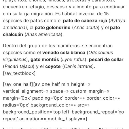
encuentren refugio, descanso y alimento para continuar
con su larga migración. Es hábitat invernal de 15
especies de patos como el
pato de cabeza roja
(
Aythya
americana
), el
pato golondrino
(
Anas acuta
) y el
pato
chalcuán
(
Anas americana
).
Dentro del grupo de los mamíferos, se encuentran
especies como el
venado cola blanca
(
Odocoileus
virginianus
),
gato montés
(
Lynx rufus
),
pecarí de collar
(
Pecari tajacu
) y el
coyote
(
Canis latrans
).
[/av_textblock]
[/av_one_half][av_one_half min_height=»
vertical_alignment=» space=» custom_margin=»
margin=’0px’ padding=’0px’ border=» border_color=»
radius=’0px’ background_color=» src=»
background_position=’top left’ background_repeat=’no-
repeat’ animation=» mobile_display=»]