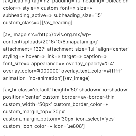
[av_heading tag=’h2′ padding=’10’ heading=’Ubicación’
color=» style=» custom_font=» size=»
subheading_active=» subheading_size=’15’
custom_class=»][/av_heading]
[av_image src=’http://ovis.org.mx/wp-
content/uploads/2016/10/8.mapatam.jpg’
attachment=’1327′ attachment_size=’full’ align=’center’
styling=» hover=» link=» target=» caption=»
font_size=» appearance=» overlay_opacity=’0.4′
overlay_color=’#000000′ overlay_text_color=’#ffffff’
animation=’no-animation’][/av_image]
[av_hr class=’default’ height=’50’ shadow=’no-shadow’
position=’center’ custom_border=’av-border-thin’
custom_width=’50px’ custom_border_color=»
custom_margin_top=’30px’
custom_margin_bottom=’30px’ icon_select=’yes’
custom_icon_color=» icon=’ue808′]