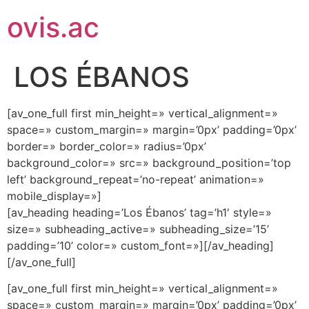
ovis.ac
LOS ÉBANOS
[av_one_full first min_height=» vertical_alignment=»
space=» custom_margin=» margin=’0px’ padding=’0px’
border=» border_color=» radius=’0px’
background_color=» src=» background_position=’top
left’ background_repeat=’no-repeat’ animation=»
mobile_display=»]
[av_heading heading=’Los Ébanos’ tag=’h1′ style=»
size=» subheading_active=» subheading_size=’15’
padding=’10’ color=» custom_font=»][/av_heading]
[/av_one_full]
[av_one_full first min_height=» vertical_alignment=»
space=» custom_margin=» margin=’0px’ padding=’0px’