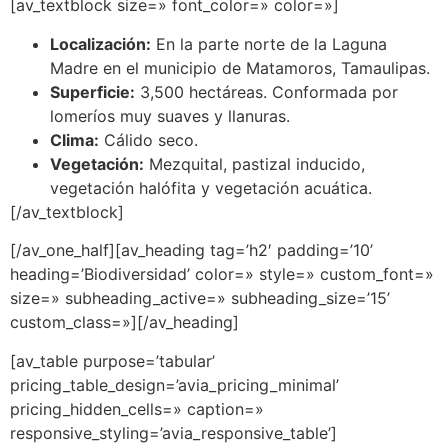
[av_textblock size=» font_color=» color=»]
Localización:
En la parte norte de la Laguna
Madre en el municipio de Matamoros, Tamaulipas.
Superficie:
3,500 hectáreas. Conformada por
lomeríos muy suaves y llanuras.
Clima:
Cálido seco.
Vegetación:
Mezquital, pastizal inducido,
vegetación halófita y vegetación acuática.
[/av_textblock]
[/av_one_half][av_heading tag=’h2′ padding=’10’
heading=’Biodiversidad’ color=» style=» custom_font=»
size=» subheading_active=» subheading_size=’15’
custom_class=»][/av_heading]
[av_table purpose=’tabular’
pricing_table_design=’avia_pricing_minimal’
pricing_hidden_cells=» caption=»
responsive_styling=’avia_responsive_table’]