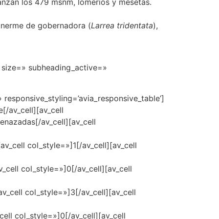
canzan los 479 msnm, lomeríos y mesetas.
binerme de gobernadora (
Larrea tridentata
),
» size=» subheading_active=»
» responsive_styling=’avia_responsive_table’]
[/av_cell][av_cell
enazadas[/av_cell][av_cell
av_cell col_style=»]1[/av_cell][av_cell
_cell col_style=»]0[/av_cell][av_cell
v_cell col_style=»]3[/av_cell][av_cell
ell col_style=»]0[/av_cell][av_cell