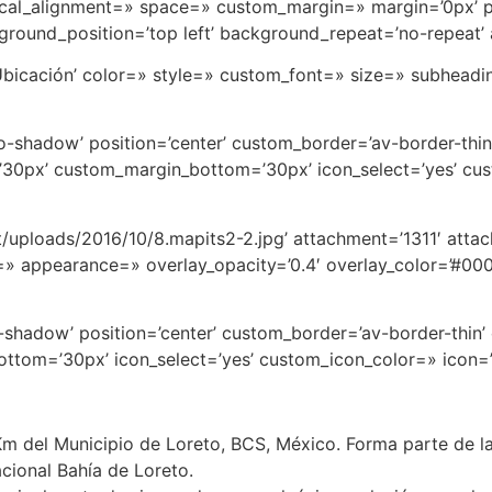
rtical_alignment=» space=» custom_margin=» margin=’0px’ 
round_position=’top left’ background_repeat=’no-repeat’
Ubicación’ color=» style=» custom_font=» size=» subheadi
’no-shadow’ position=’center’ custom_border=’av-border-thi
0px’ custom_margin_bottom=’30px’ icon_select=’yes’ cus
uploads/2016/10/8.mapits2-2.jpg’ attachment=’1311′ attachm
» appearance=» overlay_opacity=’0.4′ overlay_color=’#00000
no-shadow’ position=’center’ custom_border=’av-border-thi
tom=’30px’ icon_select=’yes’ custom_icon_color=» icon=
Km del Municipio de Loreto, BCS, México. Forma parte de las
acional Bahía de Loreto.