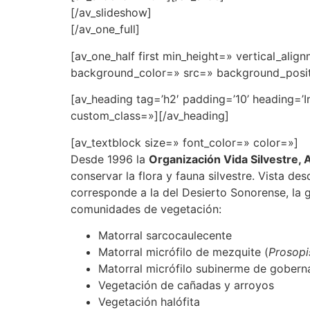
[/av_slideshow]
[/av_one_full]
[av_one_half first min_height=» vertical_al
background_color=» src=» background_positi
[av_heading tag=’h2′ padding=’10’ heading=’
custom_class=»][/av_heading]
[av_textblock size=» font_color=» color=»]
Desde 1996 la
Organización Vida Silvestre, 
conservar la flora y fauna silvestre. Vista d
corresponde a la del Desierto Sonorense, la 
comunidades de vegetación:
Matorral sarcocaulecente
Matorral micrófilo de mezquite (
Prosopi
Matorral micrófilo subinerme de gobern
Vegetación de cañadas y arroyos
Vegetación halófita