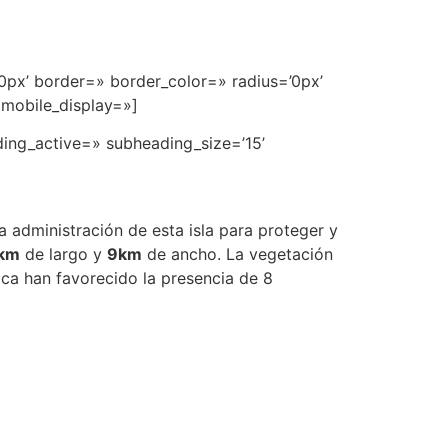
0px’ border=» border_color=» radius=’0px’
 mobile_display=»]
ding_active=» subheading_size=’15’
a administración de esta isla para proteger y
km
de largo y
9km
de ancho. La vegetación
ica han favorecido la presencia de 8