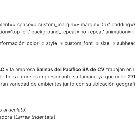
ignment=» space=» custom_margin=» margin=’0px’ padding=’
on=’top left’ background_repeat=’no-repeat’ animation=»
Información’ color=» style=» custom_font=» size=» subhea
AC
y la empresa
Salinas del Pacífico SA de CV
trabajan en l
esde tierra firme es impresionante su tamaño ya que mide
27
gran variedad de ambientes junto con su ubicación geográf
s articulata
)
adora (
Larrea tridentata
)