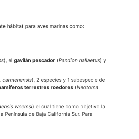
nte hábitat para aves marinas como:
ns
), el
gavilán pescador
(
Pandion haliaetus
) y
r. carmenensis
), 2 especies y 1 subespecie de
amíferos terrestres roedores
(
Neotoma
densis weemsi
) el cual tiene como objetivo la
la Península de Baja California Sur. Para