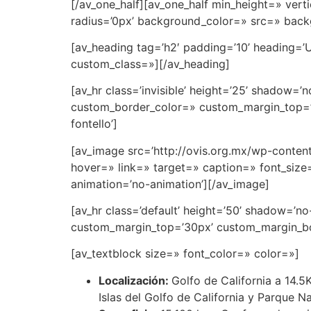
[/av_one_half][av_one_half min_height=» ve
radius=’0px’ background_color=» src=» backg
[av_heading tag=’h2′ padding=’10’ heading=’
custom_class=»][/av_heading]
[av_hr class=’invisible’ height=’25’ shadow=
custom_border_color=» custom_margin_top=’3
fontello’]
[av_image src=’http://ovis.org.mx/wp-content/
hover=» link=» target=» caption=» font_size=
animation=’no-animation’][/av_image]
[av_hr class=’default’ height=’50’ shadow=’
custom_margin_top=’30px’ custom_margin_bot
[av_textblock size=» font_color=» color=»]
Localización:
Golfo de California a 14.5
Islas del Golfo de California y Parque N