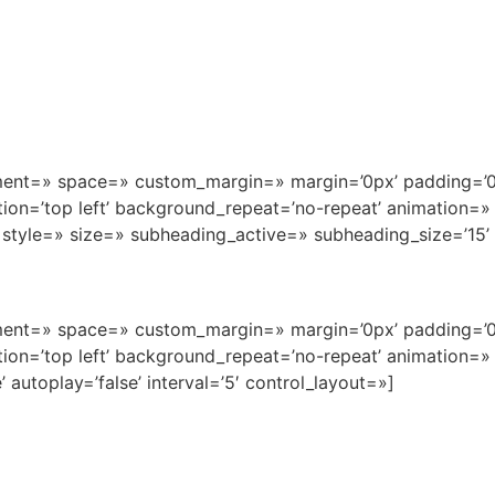
ignment=» space=» custom_margin=» margin=’0px’ padding=’
on=’top left’ background_repeat=’no-repeat’ animation=»
1′ style=» size=» subheading_active=» subheading_size=’15
ignment=» space=» custom_margin=» margin=’0px’ padding=’
on=’top left’ background_repeat=’no-repeat’ animation=»
’ autoplay=’false’ interval=’5′ control_layout=»]