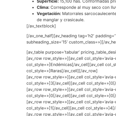
Superficie:
15,100 has. Conformadas pri
Clima:
Corresponde al muy seco con lluv
Vegetación:
Matorrales sarcocaulecente
de manglar y crasicaule.
[/av_textblock]
[/av_one_half][av_heading tag=’h2′ padding=
subheading_size=’15’ custom_class=»][/av_he
[av_table purpose=’tabular’ pricing_table_des
[av_row row_style=»][av_cell col_style=’avia-d
col_style=»]Endémicas[/av_cell][av_cell col_s
col_style=»]Raras[/av_cell][/av_row]
[av_row row_style=»][av_cell col_style=’avia-de
col_style=»]3[/av_cell][av_cell col_style=»]0[/
[av_row row_style=»][av_cell col_style=’avia-de
col_style=»]0[/av_cell][av_cell col_style=»]0[
[av_row row_style=»][av_cell col_style=’avia-de
col_style=»]1[/av_cell][av_cell col_style=»]4[/
[av_row row_style=»][av_cell col_style=’avia-d