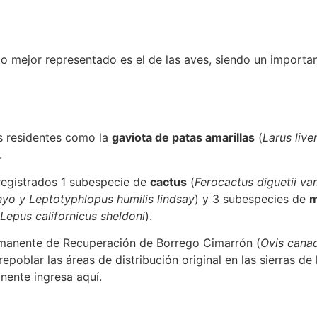
o mejor representado es el de las aves, siendo un importa
s residentes como la
gaviota de patas amarillas
(
Larus live
.
registrados 1 subespecie de
cactus
(
Ferocactus diguetii va
nyo y Leptotyphlopus humilis lindsay
) y 3 subespecies de
m
Lepus californicus sheldoni
).
manente de Recuperación de Borrego Cimarrón (
Ovis cana
epoblar las áreas de distribución original en las sierras de 
ente ingresa aquí.