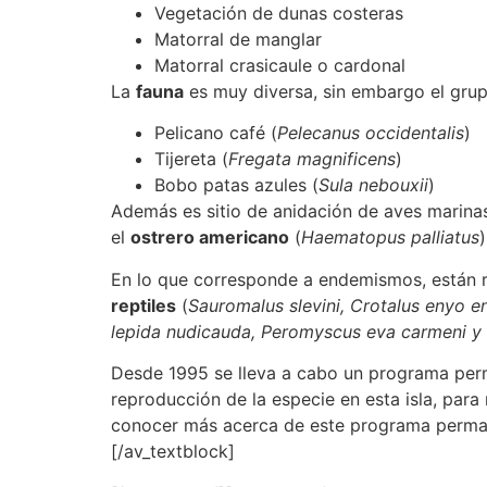
Vegetación de dunas costeras
Matorral de manglar
Matorral crasicaule o cardonal
La
fauna
es muy diversa, sin embargo el grup
Pelicano café (
Pelecanus occidentalis
)
Tijereta (
Fregata magnificens
)
Bobo patas azules (
Sula nebouxii
)
Además es sitio de anidación de aves marina
el
ostrero americano
(
Haematopus palliatus
)
En lo que corresponde a endemismos, están 
reptiles
(
Sauromalus slevini, Crotalus enyo e
lepida nudicauda, Peromyscus eva carmeni y 
Desde 1995 se lleva a cabo un programa per
reproducción de la especie en esta isla, para r
conocer más acerca de este programa perman
[/av_textblock]