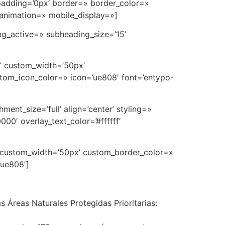
padding=’0px’ border=» border_color=»
 animation=» mobile_display=»]
ng_active=» subheading_size=’15’
n’ custom_width=’50px’
tom_icon_color=» icon=’ue808′ font=’entypo-
ent_size=’full’ align=’center’ styling=»
0′ overlay_text_color=’#ffffff’
n’ custom_width=’50px’ custom_border_color=»
’ue808′]
 Áreas Naturales Protegidas Prioritarias: