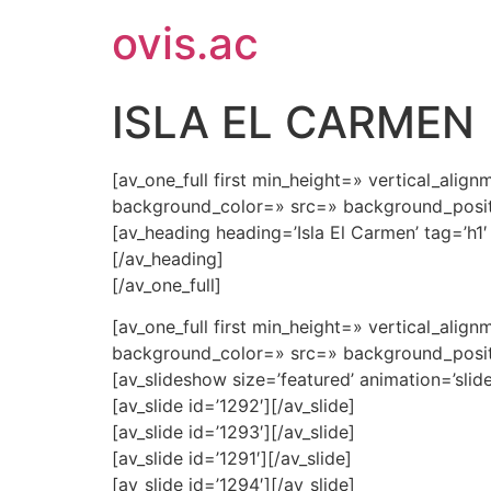
ovis.ac
ISLA EL CARMEN
[av_one_full first min_height=» vertical_al
background_color=» src=» background_positi
[av_heading heading=’Isla El Carmen’ tag=’h
[/av_heading]
[/av_one_full]
[av_one_full first min_height=» vertical_al
background_color=» src=» background_positi
[av_slideshow size=’featured’ animation=’slide
[av_slide id=’1292′][/av_slide]
[av_slide id=’1293′][/av_slide]
[av_slide id=’1291′][/av_slide]
[av_slide id=’1294′][/av_slide]