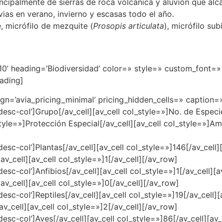
ncipalmente de sierras de roca volcánica y aluvión que al
ias en verano, invierno y escasas todo el año.
, micrófilo de mezquite (
Prosopis articulata
), micrófilo su
’10’ heading=’Biodiversidad’ color=» style=» custom_font=
ading]
ign=’avia_pricing_minimal’ pricing_hidden_cells=» caption=
esc-col’]Grupo[/av_cell][av_cell col_style=»]No. de Especie
tyle=»]Protección Especial[/av_cell][av_cell col_style=»]Am
sc-col’]Plantas[/av_cell][av_cell col_style=»]146[/av_cell][
av_cell][av_cell col_style=»]1[/av_cell][/av_row]
sc-col’]Anfibios[/av_cell][av_cell col_style=»]1[/av_cell][av
/av_cell][av_cell col_style=»]0[/av_cell][/av_row]
sc-col’]Reptiles[/av_cell][av_cell col_style=»]19[/av_cell][a
av_cell][av_cell col_style=»]2[/av_cell][/av_row]
esc-col’]Aves[/av_cell][av_cell col_style=»]86[/av_cell][av_c