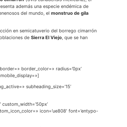
Presenta además una especie endémica de
 venenosos del mundo, el
monstruo de gila
ucción en semicatuverio del borrego cimarrón
poblaciones de
Sierra El Viejo
, que se han
border=» border_color=» radius=’0px’
 mobile_display=»]
ng_active=» subheading_size=’15’
n’ custom_width=’50px’
tom_icon_color=» icon=’ue808′ font=’entypo-