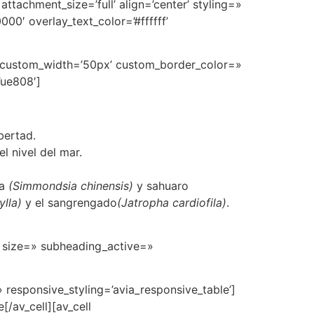
tachment_size=’full’ align=’center’ styling=»
0′ overlay_text_color=’#ffffff’
n’ custom_width=’50px’ custom_border_color=»
’ue808′]
bertad.
l nivel del mar.
ba
(Simmondsia chinensis)
y sahuaro
ylla)
y el sangrengado
(Jatropha cardiofila)
.
» size=» subheading_active=»
» responsive_styling=’avia_responsive_table’]
[/av_cell][av_cell