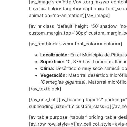
[av_image src=’http://ovis.org.mx/wp-content
hover=» link=» target=» caption=» font_size=
animation=’no-animation’][/av_image]
[av_hr class=’default’ height=’50’ shadow=’
custom_margin_top=’30px’ custom_margin_bot
[av_textblock size=» font_color=» color=»]
Localización:
En el Municipio de Pitiqu
Superficie:
10, 375 has. Lomeríos, llanu
Clima:
Desértico o muy seco semicálido, 
Vegetación:
Matorral desértico micrófi
(Carnegiea gigantea)
. Matorral micrófi
[/av_textblock]
[/av_one_half][av_heading tag=’h2′ padding=
subheading_size=’15’ custom_class=»][/av_he
[av_table purpose=’tabular’ pricing_table_des
[av_row row_style=»][av_cell col_style=’avia-d