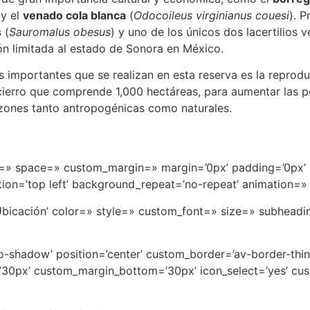
 y el
venado cola blanca
(
Odocoileus virginianus couesi
). 
s
(
Sauromalus obesus
) y uno de los únicos dos lacertilios
ión limitada al estado de Sonora en México.
 importantes que se realizan en esta reserva es la reprod
ncierro que comprende 1,000 hectáreas, para aumentar las 
razones tanto antropogénicas como naturales.
nt=» space=» custom_margin=» margin=’0px’ padding=’0px’ 
on=’top left’ background_repeat=’no-repeat’ animation=»
Ubicación’ color=» style=» custom_font=» size=» subheadi
’no-shadow’ position=’center’ custom_border=’av-border-thi
0px’ custom_margin_bottom=’30px’ icon_select=’yes’ cus