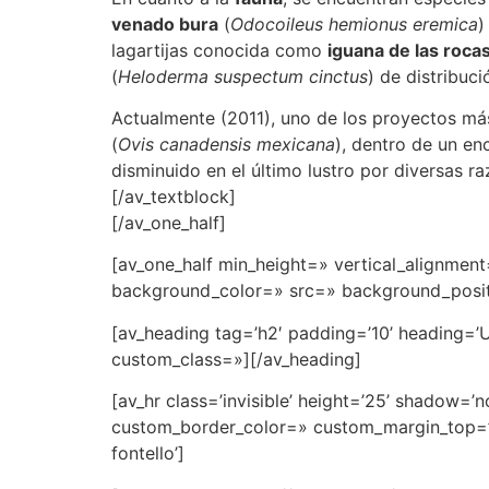
venado bura
(
Odocoileus hemionus eremica
)
lagartijas conocida como
iguana de las roca
(
Heloderma suspectum cinctus
) de distribuc
Actualmente (2011), uno de los proyectos más
(
Ovis canadensis mexicana
), dentro de un e
disminuido en el último lustro por diversas 
[/av_textblock]
[/av_one_half]
[av_one_half min_height=» vertical_alignme
background_color=» src=» background_positi
[av_heading tag=’h2′ padding=’10’ heading=’
custom_class=»][/av_heading]
[av_hr class=’invisible’ height=’25’ shadow=
custom_border_color=» custom_margin_top=’3
fontello’]