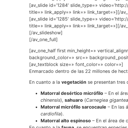
[av_slide id=’1284′ slide_type=» video=’http
title=» link_apply=» link=» link_target=»][/av_
[av_slide id=’1285′ slide_type=» video=’http
title=» link_apply=» link=» link_target=»][/av_
[/av_slideshow]
[/av_one_full]
[av_one_half first min_height=» vertical_al
background_color=» src=» background_positi
[av_textblock size=» font_color=» color=»]
Enmarcado dentro de las 22 millones de hect
En cuanto a la
vegetación
se presentan tres
Matorral desértico micrófilo
– En el áre
chinensis
),
sahuaro
(
Carnegiea gigante
Matorral micrófilo sarcocaule
– En las 
cardiofila
).
Matorral alto espinoso
– En el área de 
En cuanto a la
fauna
, se encuentran especie