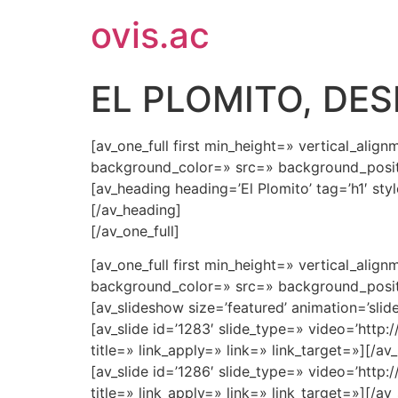
ovis.ac
EL PLOMITO, DE
[av_one_full first min_height=» vertical_al
background_color=» src=» background_positi
[av_heading heading=’El Plomito’ tag=’h1′ s
[/av_heading]
[/av_one_full]
[av_one_full first min_height=» vertical_al
background_color=» src=» background_positi
[av_slideshow size=’featured’ animation=’slide
[av_slide id=’1283′ slide_type=» video=’http
title=» link_apply=» link=» link_target=»][/av_
[av_slide id=’1286′ slide_type=» video=’http
title=» link_apply=» link=» link_target=»][/av_