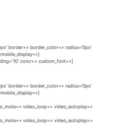
0px’ border=» border_color=» radius=’0px’
 mobile_display=»]
dding=’10’ color=» custom_font=»]
0px’ border=» border_color=» radius=’0px’
 mobile_display=»]
ideo_mute=» video_loop=» video_autoplay=»
ideo_mute=» video_loop=» video_autoplay=»