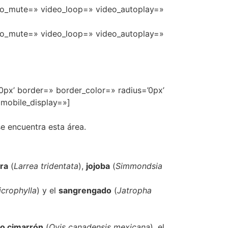
ideo_mute=» video_loop=» video_autoplay=»
ideo_mute=» video_loop=» video_autoplay=»
0px’ border=» border_color=» radius=’0px’
 mobile_display=»]
e encuentra esta área.
ra
(
Larrea tridentata
),
jojoba
(
Simmondsia
icrophylla
) y el
sangrengado
(
Jatropha
o cimarrón
(
Ovis canadensis mexicana
), el