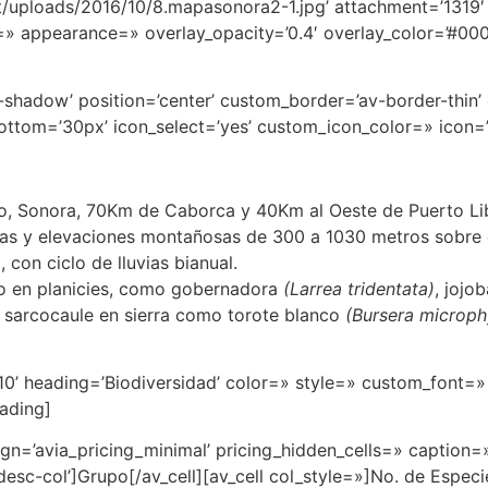
/uploads/2016/10/8.mapasonora2-1.jpg’ attachment=’1319′ at
» appearance=» overlay_opacity=’0.4′ overlay_color=’#00000
no-shadow’ position=’center’ custom_border=’av-border-thi
tom=’30px’ icon_select=’yes’ custom_icon_color=» icon=
ito, Sonora, 70Km de Caborca y 40Km al Oeste de Puerto Li
ras y elevaciones montañosas de 300 a 1030 metros sobre e
con ciclo de lluvias bianual.
lo en planicies, como gobernadora
(Larrea tridentata)
, jojo
lo sarcocaule en sierra como torote blanco
(Bursera microph
’10’ heading=’Biodiversidad’ color=» style=» custom_font=
ading]
ign=’avia_pricing_minimal’ pricing_hidden_cells=» caption=
esc-col’]Grupo[/av_cell][av_cell col_style=»]No. de Especie