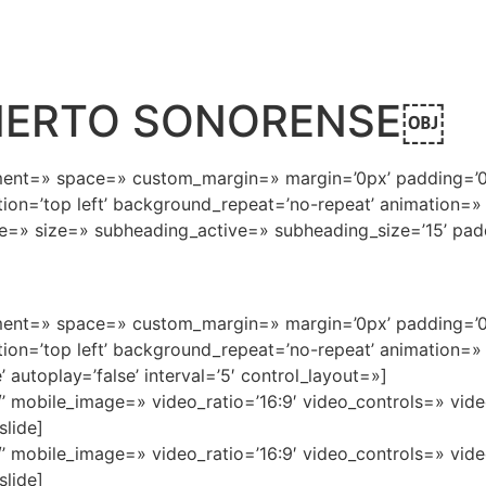
SIERTO SONORENSE￼
ignment=» space=» custom_margin=» margin=’0px’ padding=’
on=’top left’ background_repeat=’no-repeat’ animation=»
tyle=» size=» subheading_active=» subheading_size=’15’ pa
ignment=» space=» custom_margin=» margin=’0px’ padding=’
on=’top left’ background_repeat=’no-repeat’ animation=»
’ autoplay=’false’ interval=’5′ control_layout=»]
://’ mobile_image=» video_ratio=’16:9′ video_controls=» v
slide]
://’ mobile_image=» video_ratio=’16:9′ video_controls=» v
slide]